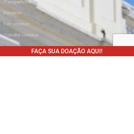
Transparência
Parceiros
Fale conosco
Trabalhe conosco
FAÇA SUA DOAÇÃO AQUI!
Como Doar
Boleto
Cartão de Crédito
Depósito Bancário
Fundo do Idoso
Nota Fiscal Gaúcha
Pix