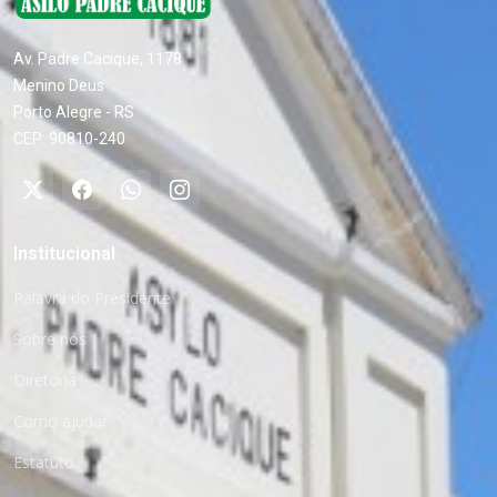
Av. Padre Cacique, 1178
Menino Deus
Porto Alegre - RS
CEP: 90810-240
Institucional
Palavra do Presidente
Sobre nós
Diretoria
Como ajudar
Estatuto