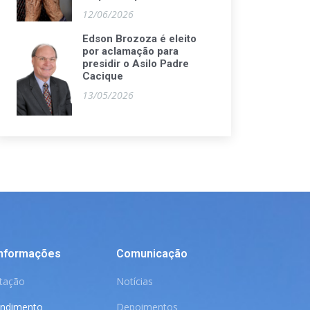
12/06/2026
Edson Brozoza é eleito
por aclamação para
presidir o Asilo Padre
Cacique
13/05/2026
Informações
Comunicação
itação
Notícias
endimento
Depoimentos