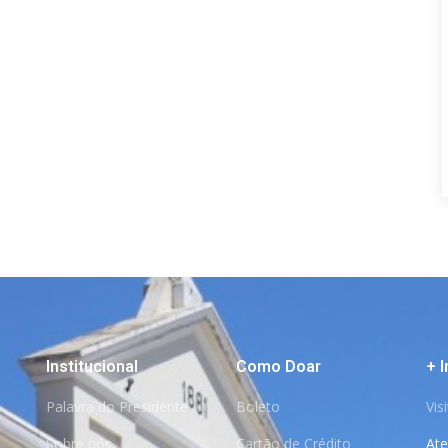
Institucional
Como Doar
+ 
Palavra do Presidente
Boleto
Vis
Sobre nós
Cartão de Crédito
At