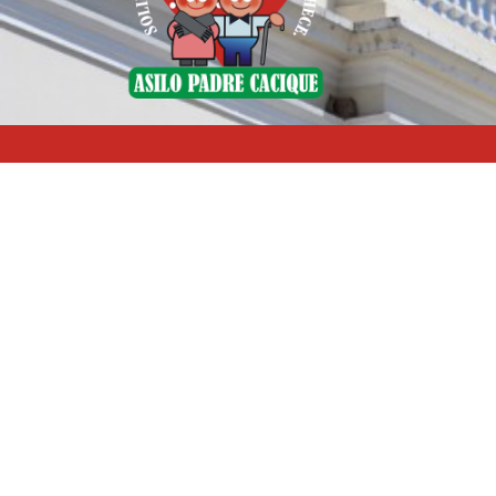
Av. Padre Cacique, 1178
Menino Deus
Porto Alegre - RS
CEP: 90810-240