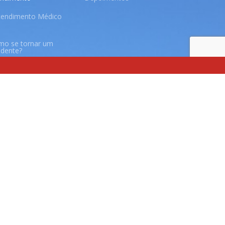
tendimento Médico
mo se tornar um
idente?
ducação Física
nfermagem
sioterapia
onoaudiologia
utrição
viço Social - Ingresso
viço Social -
untariado