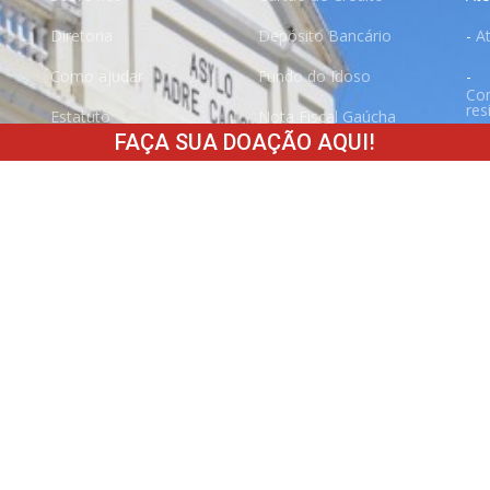
Diretoria
Depósito Bancário
-
A
Como ajudar
Fundo do Idoso
-
Co
res
Estatuto
Nota Fiscal Gaúcha
FAÇA SUA DOAÇÃO AQUI!
-
E
Transparência
Pix
-
E
Parceiros
-
Fi
Fale conosco
-
F
Trabalhe conosco
-
N
-
Ser
-
Ser
Vol