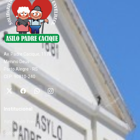
Av. Padre Cacique, 1178
Menino Deus
Porto Alegre - RS
CEP: 90810-240
Institucional
Palavra do Presidente
Sobre nós