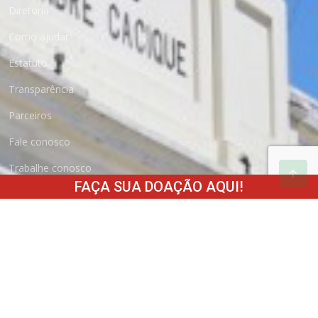
Diretoria
Como ajudar
Estatuto
Transparência
Parceiros
Fale conosco
Trabalhe conosco
FAÇA SUA DOAÇÃO AQUI!
Como Doar
Boleto
Cartão de Crédito
Depósito Bancário
Fundo do Idoso