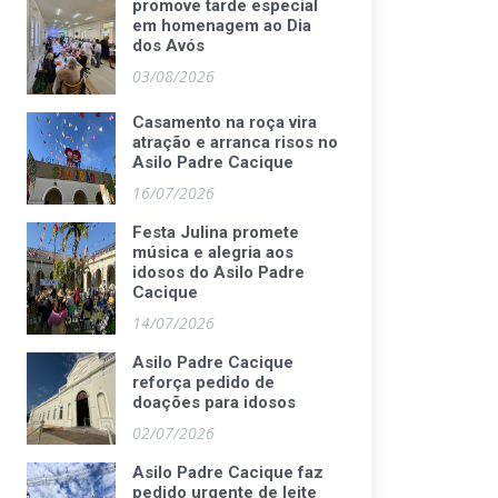
promove tarde especial
em homenagem ao Dia
dos Avós
03/08/2026
Casamento na roça vira
atração e arranca risos no
Asilo Padre Cacique
16/07/2026
Festa Julina promete
música e alegria aos
idosos do Asilo Padre
Cacique
14/07/2026
Asilo Padre Cacique
reforça pedido de
doações para idosos
02/07/2026
Asilo Padre Cacique faz
pedido urgente de leite