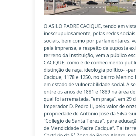
O ASILO PADRE CACIQUE, tendo em vista as inúmeras inverdades publicadas, inescrupulosamente, pelas redes sociais por movimentos radicais intitulados como sociais, bem como por parlamentares, verdadeiras fake news que acabam repercutidas pela imprensa, a respeito da suposta existência de um QUILOMBO IMAGINÁRIO no terreno da Instituição, vem a público esclarecer a verdade sobre os fatos. O ASILO PADRE CACIQUE, como é de conhecimento público, é uma entidade filantrópica que, sem distinção de raça, ideologia político- -partidária ou credo religioso, abriga na Av. Padre Cacique, 1178 e 1250, no bairro Menino Deus, em Porto Alegre, até 150 idosos carentes em estado de vulnerabilidade social. A sede da referida Entidade Assistencial foi edificada entre os anos de 1881 e 1889 na área de terra então denominada “Chácara Chrytal”, a qual foi arrematada, “em praça”, em 29 de janeiro de 1846, por ordem e às custas do Imperador D. Pedro II, pelo valor de onze centos de réis. Terreno este, até então de propriedade de Antônio José da Silva Guimarães, onde, inicialmente, foi construído o “Collegio de Santa Tereza”, para educação de meninas órfãs e, posteriormente, o “Asylo de Mendicidade Padre Cacique”. Tal terreno encontra-se devidamente registrado no Cartório da 5ª Zona de Porto Alegre, sob matrícula nº 5933, onde consta que o mesmo faz divisa, a Leste, com a Sociedade Brasileira Cultural e Beneficente (Colégio Maria Imaculada) e, a Oeste, com a Fundação Estadual do Bem-Estar do Menor (FASE), com 214,579m de largura e 523,556m, de extensão de frente ao fundo. O Asilo Padre Cacique, outrora denominado Sociedade Humanitária Padre Cacique, em 10/05/1965, contratou JORGE ALBERTO ROCHA DE LEMOS para a função de Serviços Gerais. A pedido deste, que morava longe do novo local de trabalho, foi-lhe locada, por valor simbólico, a casa da zeladoria da Instituição, a qual se encontrava desocupada, mas com o compromisso que JORGE LEMOS assumiu de zelar pelo patrimônio da Instituição, notadamente à noite e nos finais de semanas. O valor referente ao aluguel sempre foi descontado do salário do colaborador, conforme consta na cópia dos recibos de pagamento, e é de conhecimento da Justiça. A pedido de JORGE ALBERTO, em 31/01/1966, o Asilo contratou a irmã dele, MARIA ALBA LEMOS DA SILVA, para trabalhar na lavanderia. Esta ficou morando momentaneamente com o irmão e a cunhada, DÉLZIA, até que fosse construída outra pequena casa para ela, a qual também pagava aluguel simbólico, eis que assumira o compromisso de zelar pelo patrimônio do Asilo quando JORGE LEMOS e sua esposa DÉLZIA LEMOS necessitassem sair, eventualmente, nos finais de semana. Novamente a pedido do então zelador JORGE LEMOS, em 01/06/1970, o Asilo contratou para serviços gerais DÉLZIA GONÇALVES DE LEMOS, esposa do referido funcionário. Em 24/03/1998, MARIA ALBA LEMOS DA SILVA, irmã de JORGE, foi demitida e, em razão disso, foi solicitado que ela desocupasse a casa do Asilo em que morava, eis que a locação não mais se justificava. Para surpresa da Diretoria do Asilo e constrangimento do irmão, JORGE LEMOS, que foi quem lhe conseguira o emprego, MARIA ALBA LEMOS negou-se a desocupar a casa anexa à que JORGE morava. Tal inesperada conduta obrigou o Asilo a propor, em 21/09/1998, Ação de Reintegração de Posse perante a 9ª Vara Cível de Porto Alegre, a qual foi julgada procedente e teve a sentença confirmada pela Décima Oitava Câmara Cível do TJ/RS (Proc. nº 70000278176). Diante disso, MARIA ALBA LEMOS não teve outra alternativa senão a de desocupar o imóvel. Em 01/08/1995, DÉLZIA se aposentou e pediu demissão, eis que queria dedicar-se mais aos filhos e netos. Em 12/08/2008, infelizmente, o zelador JORGE ALBERTO ROCHA DE LEMOS faleceu, vítima de um infarto agudo do miocárdio. A viúva, filhos e netos permaneceram morando nas casas da zeladoria da Instituição sem dar qualquer explicação, muito menos previsão de data para desocupação dos imóveis. Em respeito ao luto da família, o Conselho Diretor do Asilo Padre Cacique decidiu aguardar alguns dias para entrar em contato com DÉLZIA LEMOS e se inteirar da previsão de desocupação das casas, eis que, naquela época, já havia sido decidido que o local onde se encontram as casas faria parte de um projeto maior, qual seja, a construção de um centro de convivência, espécie de creche para mais 150 idosos carentes. Na ocasião, uma das filhas da Sra. DÉLZIA procurou o então presidente do Asilo alegando que a família não tinha para onde ir. Diante disso, e em consideração aos excelentes serviços prestados por JORGE ALBERTO DE LEMOS e sua esposa DÉLZIA DE LEMOS à Instituição, o Conselho Diretor resolveu fazer uma campanha para comprar uma casa que cederia em comodato gratuito à família Lemos, enquanto DÉLZIA fosse viva. Tal proposta não foi aceita pela família Lemos, que exigiu a compra e doação de uma casa no valor aproximado, em 2009, de R$ 400.000,00 (em rua asfaltada, próxima de um hospital e com parada de ônibus “na porta”). Não tendo condições financeiras de atender tal exigência, nem justificativa legal para tal, eis que o art. 50 do Estatuto do Asilo Padre Cacique proíbe doações de qualquer valor ou bem de patrimônio da Instituição a quem quer que seja, mesmo que inicialmente tenha feito tudo para evitar um li