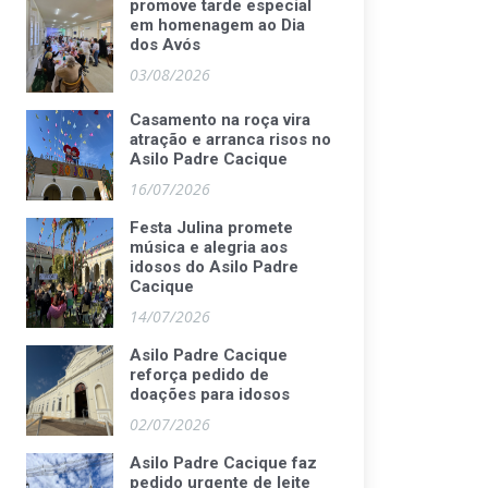
promove tarde especial
em homenagem ao Dia
dos Avós
03/08/2026
Casamento na roça vira
atração e arranca risos no
Asilo Padre Cacique
16/07/2026
Festa Julina promete
música e alegria aos
idosos do Asilo Padre
Cacique
14/07/2026
Asilo Padre Cacique
reforça pedido de
doações para idosos
02/07/2026
Asilo Padre Cacique faz
pedido urgente de leite