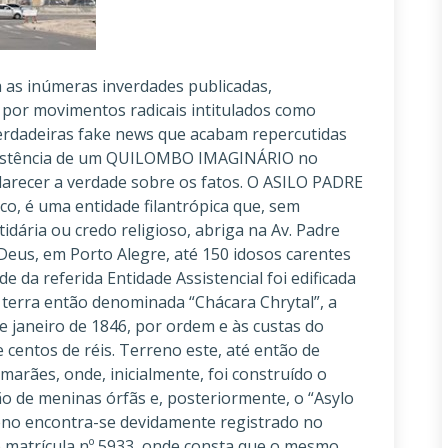
tígio, o Asilo Padre Cacique, sem outra alternativa e em defesa dos seus direitos, notificou todos os membros (maiores de idade) da família LEMOS para desocuparem os imóveis no prazo de 30 dias. Como tal notificação foi simplesmente ignorada, em 20/07/2009, o Dr. GILDO MILMAN, advogado que presidiu o ASILO PADRE CACIQUE, de 1994 a 2010, com extremo zelo pelo patrimônio da Instituição, ingressou em juízo com Ação de Reintegração de Posse, que só veio a se encerrar em 09/08/2018, ou seja, aproximadamente 9 anos depois do ajuizamento, eis que a família LEMOS se utilizou de todos os recursos possíveis e imagináveis, com o intuito de retardar a desocupação do imóvel do Asilo. Em face ao trânsito em julgado da decisão, o magistrado titular da 17ª Vara Cível do Foro Central de Porto Alegre determinou a expedição do mandado de reintegração de posse. Ocorre que os integrantes da família Lemos, tendo tomado conhecimento de que teria ocorrido o trânsito em julgado da Ação de Reintegração de Posse em 09/08/2018, liderados pelo ativista e neto do Sr. JORGE ALBERTO DE LEMOS, SANDRO LEMOS, induzidos e auxiliados pelos ativistas Onir de Araújo, Roberta Vieira, Suellen Martins Pacheco, Sérgio Félix e pela Socióloga Laura Zacher, em 20/08/2018, apenas 11 dias após ao referido trânsito em julgado, realizaram uma reunião e lavraram uma ata na qual passaram a se autodeclarar quilombolas e, de imediato, requereram ao INCRA e à Fundação Palmares fosse expedida certidão de autodefinição como remanescentes de quilombo, tudo com fundamento no § 1º do art. 2º do Decreto nº 4.887/2003, Decreto esse promulgado pelo então Presidente Luiz Inácio Lula da Silva, no primeiro ano de seu mandato. Autodefinição essa que terá seu conteúdo ideológico apreciado oportunamente pela Justiça Federal Criminal, eis que feita perante Instituições federais. Após isso, com orientação e apoio de líderes ativistas dos mais diversos “movimentos sociais” e parlamentares de esquerda radical, passaram a divulgar fantasiosamente em redes sociais que as casas da zeladoria existentes em uma área de 25,44m de largura por uma extensão de 52,30m de profundidade, encravada no terreno maior do Asilo Padre Cacique (onde os patriarcas da família Lemos moraram por longo tempo em razão da relação de trabalho que mantinham com a Instituição filantrópica), pasme, seria a sede do “Quilombo da Família Lemos”. Diante da pressão feita por uma centena de ativistas que compareceram no local atendendo chamado do também ativista SANDRO LEMOS, único membro da família Lemos que dormia no local às 9h da manhã, quando da primeira tentativa de cumprimento do mandado de reintegração de posse, e que, usando verdadeiras técnicas de guerrilha, se entrincheiraram, cavando valetas, colocando pneus velhos, taquaras com pontas agudas direcionadas para cima e arames farpados, para impedirem o ingresso do Oficial de Justiça e dos Policiais Militares que davam proteção ao mesmo. Embora o signatário desta nota praticamente tenha implorado ao servidor que cumprisse a ordem judicial aguardada a quase uma década, o Oficial de Justiça, Ciro Silva de Oliveira, temeroso, desistiu de cumprir o Mandado de Reintegração de posse. Diante de todas essas fantasias ideológicas, o magistrado titular da 17ª Vara Cível do Foro Central de Porto Alegre, Dr. Walter José Girotto, induzido em erro pelos ativistas, embora sua decisão já houvesse transitado em julgado, surpreendentemente, declinou da competência e determinou a remessa dos autos à Justiça Federal. Se tudo isso não bastasse, os ativistas também induziram os membros da Defensoria Pública, como verdadeiros inocentes úteis, a propor uma temerária Ação Rescisória com Pedido de Tutela Provisória de Urgência, ora aguardando julgamento perante o 10º Grupo Cível do TJ/RS. Tal tutela antecipada foi negada pelo insigne experiente Desembargador-Relator VOLTAIRE DE LIMA MORAES, hoje Presidente do TJ e, posteriormente, o Douto Procurador de Justiça ALTAIR FRANCISCO ARROQUE lançou parecer no sentido de que a ação não deva ser provida. Oportuno, ainda referir, que a Família Lemos, reiteradamente, abusa da litigância de má-fé, impunemente, eis que age ao abrigo do manto da Assistência Judiciária Gratuita. Embora todos os sofrimentos e prejuízos que a família Lemos vem sistematicamente impondo aos administradores voluntários do Asilo Padre Cacique, como refere o ditado popular: “a Justiça tarda mas não falha”. No dia 12 de novembro de 2020, a Doutora VÂNIA HACK DE ALMEIDA, insigne Desembargadora Federal integrante do TRF4, experiente jurista, atenta como uma “águia” e, absolutamente independente, reestabeleceu a verdade real dos fatos e garantiu a aplicação do Direito do Asilo Padre Cacique. Em sua deci