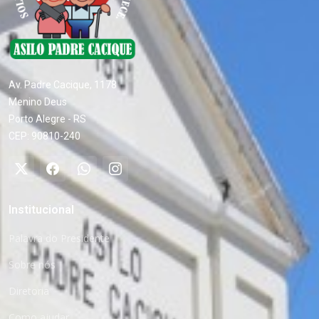
Av. Padre Cacique, 1178
Menino Deus
Porto Alegre - RS
CEP: 90810-240
Institucional
Palavra do Presidente
Sobre nós
Diretoria
Como ajudar