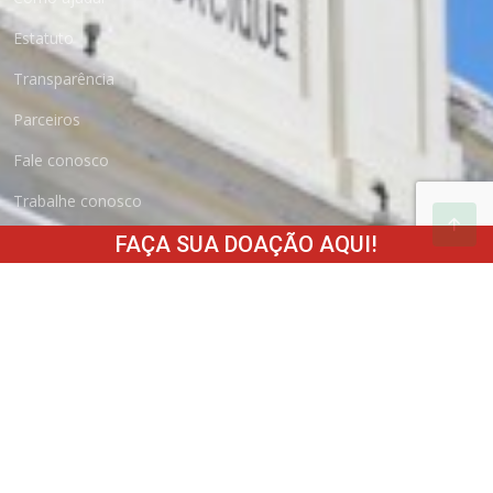
Estatuto
Transparência
Parceiros
Fale conosco
Trabalhe conosco
FAÇA SUA DOAÇÃO AQUI!
Como Doar
Boleto
Cartão de Crédito
Depósito Bancário
Fundo do Idoso
Nota Fiscal Gaúcha