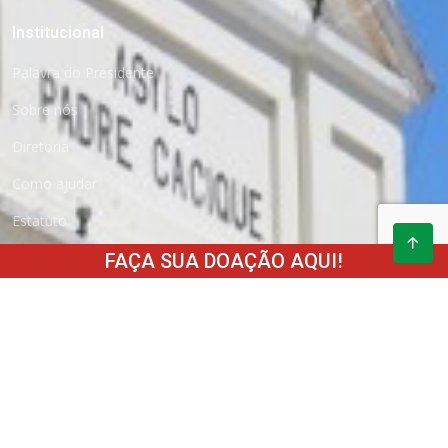
Institucional
Palavra do Presidente
Sobre nós
Diretoria
Como ajudar
Estatuto
Transparência
FAÇA SUA DOAÇÃO AQUI!
Parceiros
Fale conosco
Trabalhe conosco
Como Doar