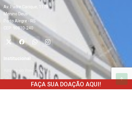
Av. Padre Cacique, 1178
Menino Deus
Porto Alegre - RS
CEP: 90810-240
Institucional
Palavra do Presidente
Sobre nós
FAÇA SUA DOAÇÃO AQUI!
Diretoria
Como ajudar
Estatuto
Transparência