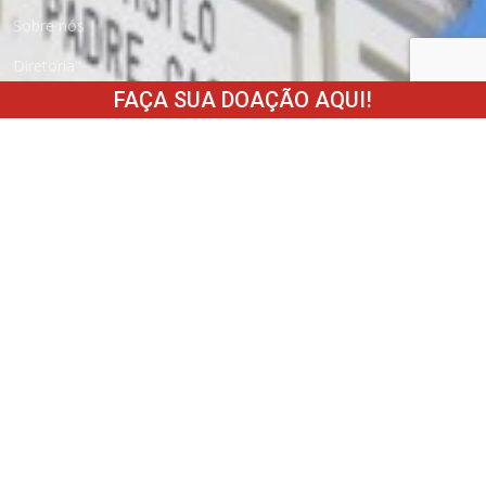
Sobre nós
Diretoria
FAÇA SUA DOAÇÃO AQUI!
Como ajudar
Estatuto
Transparência
Parceiros
Fale conosco
Trabalhe conosco
Como Doar
Boleto
Cartão de Crédito