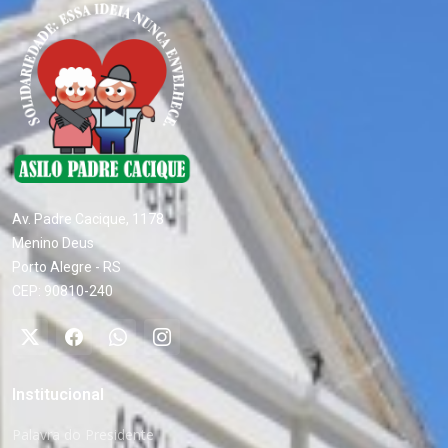
Av. Padre Cacique, 1178
Menino Deus
Porto Alegre - RS
CEP: 90810-240
Institucional
Palavra do Presidente