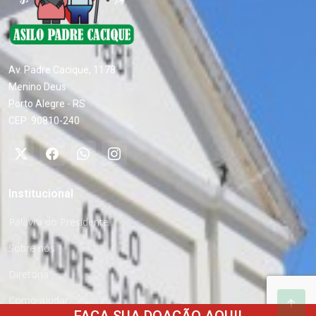
Av. Padre Cacique, 1178
Menino Deus
Porto Alegre - RS
CEP: 90810-240
Institucional
Palavra do Presidente
Sobre nós
Diretoria
Como ajudar