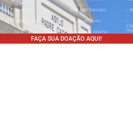
Diretoria
Depósito Bancário
-
A
Como ajudar
Fundo do Idoso
-
Co
res
Estatuto
Nota Fiscal Gaúcha
FAÇA SUA DOAÇÃO AQUI!
-
E
Transparência
Pix
-
E
Parceiros
-
Fi
Fale conosco
-
F
Trabalhe conosco
-
N
-
Ser
-
Ser
Vol