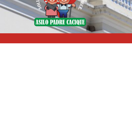
Av. Padre Cacique, 1178
Menino Deus
Porto Alegre - RS
CEP: 90810-240