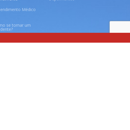
tendimento Médico
mo se tornar um
idente?
ducação Física
nfermagem
sioterapia
onoaudiologia
utrição
viço Social - Ingresso
viço Social -
untariado