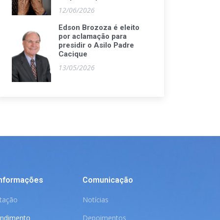
12/06/2026
Edson Brozoza é eleito
por aclamação para
presidir o Asilo Padre
Cacique
13/05/2026
Informações
Comunicação
itação
Notícias
endimento
Depoimentos