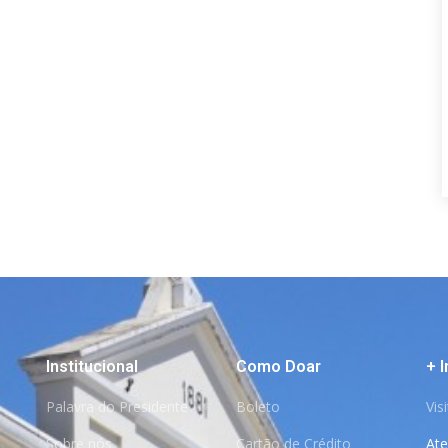
Institucional
Como Doar
+ 
Palavra do Presidente
Boleto
Vis
Sobre nós
Cartão de Crédito
At